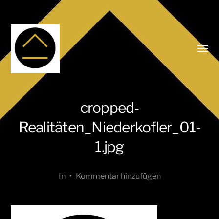
Menü
umsch
cropped-
Realitäten_Niederkofler_01-
1.jpg
In
•
Kommentar hinzufügen
Realitäten
Niederkofler