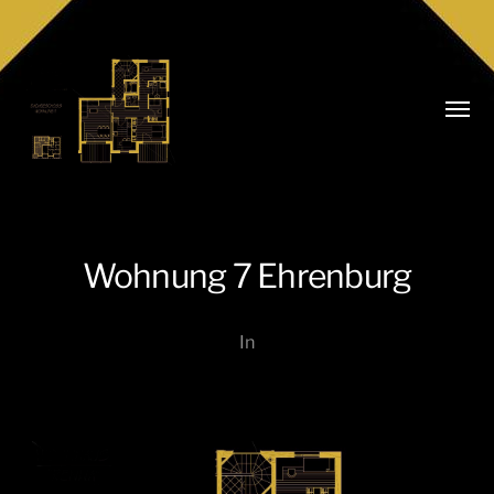
Menü
umsch
Wohnung 7 Ehrenburg
Realitäten
In
Niederkofler