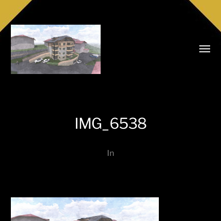
Menü
umsch
Realitäten
IMG_6538
Niederkofler
In