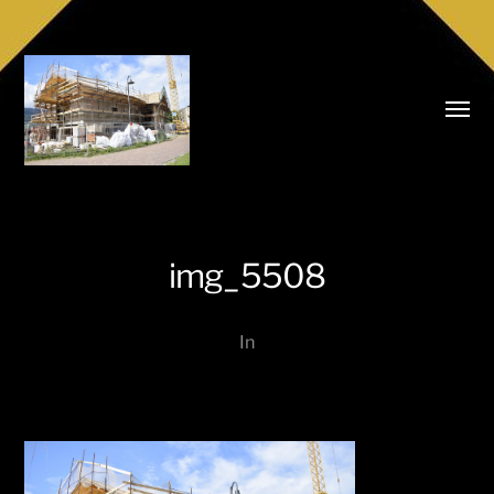
Menü
umsch
img_5508
Realitäten
Niederkofler
In