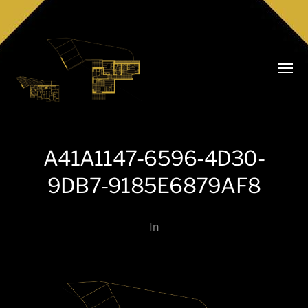
Menü
umsch
A41A1147-6596-4D30-
Realitäten
9DB7-9185E6879AF8
Niederkofler
In