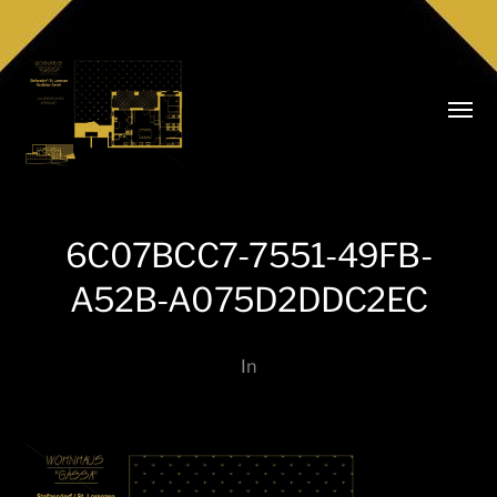
Menü
umsch
6C07BCC7-7551-49FB-
A52B-A075D2DDC2EC
Realitäten
Niederkofler
In