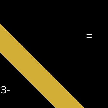
Menü
umschalten
3-